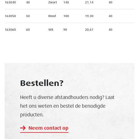
163040
40
Zwart
140
21,14
40
163050
50
Rood
100
19,30
40
163060
60
Wit
90
20,61
40
Bestellen?
Heeft u diverse afstandhouders nodig? Laat
het ons weten en bestel de benodigde
producten.
Neem contact op