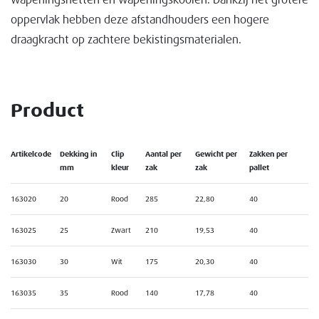
wapeningsnetten en wapeningskooien. Dankzij het grotere
oppervlak hebben deze afstandhouders een hogere
draagkracht op zachtere bekistingsmaterialen.
Product
Artikelcode
Dekking in
Clip
Aantal per
Gewicht per
Zakken per
mm
kleur
zak
zak
pallet
163020
20
Rood
285
22,80
40
163025
25
Zwart
210
19,53
40
163030
30
Wit
175
20,30
40
163035
35
Rood
140
17,78
40