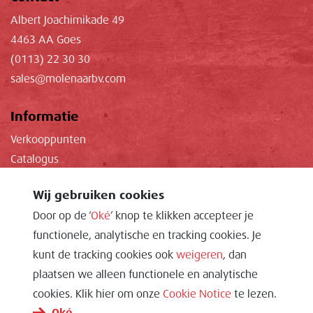
Albert Joachimikade 49
4463 AA Goes
(0113) 22 30 30
sales@molenaarbv.com
Informatie
Verkooppunten
Catalogus
Kwaliteit
Wij gebruiken cookies
Documenten
Door op de ‘
Oké
’ knop te klikken accepteer je
functionele, analytische en tracking cookies. Je
Privacy Policy
kunt de tracking cookies ook
weigeren
, dan
Cookie Notice
plaatsen we alleen functionele en analytische
Algemene Voorwaarden
cookies. Klik hier om onze
Cookie Notice
te lezen.
Oké