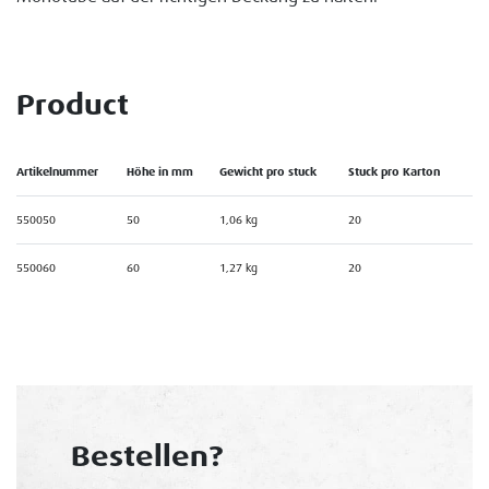
Product
Artikelnummer
Höhe in mm
Gewicht pro stuck
Stuck pro Karton
550050
50
1,06 kg
20
550060
60
1,27 kg
20
Bestellen?